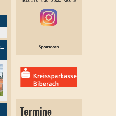
Besuch uns auf Social Media!
Robin Müller und Leona Orb gewinnen Bezirksmeistertitel der Jugend
Sponsoren
Termine