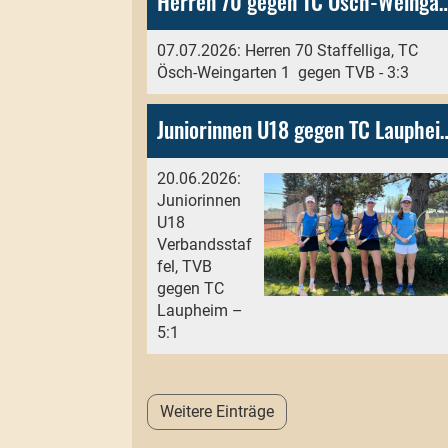
Herren 70 gegen TC Ösch-
07.07.2026: Herren 70 Staffelliga, TC
Ösch-Weingarten 1 gegen TVB - 3:3
Juniorinnen U18 gege
20.06.2026:
Juniorinnen
U18
Verbandsstaf
fel, TVB
gegen TC
Laupheim –
5:1
Weitere Einträge