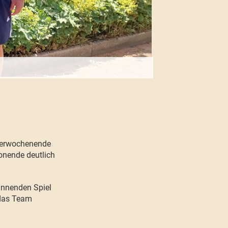
nierwochenende
onende deutlich
pannenden Spiel
 das Team