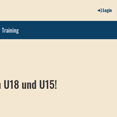
Login
Training
n U18 und U15!