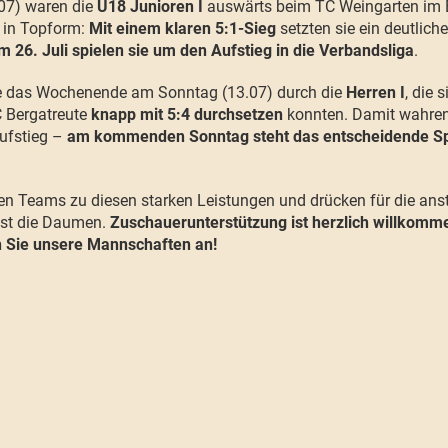
07) waren die
U18 Junioren I
auswärts beim TC Weingarten im 
h in Topform:
Mit einem klaren 5:1-Sieg
setzten sie ein deutlich
m 26. Juli spielen sie um den Aufstieg in die Verbandsliga
.
 das Wochenende am Sonntag (13.07) durch die
Herren I
, die 
 Bergatreute
knapp mit 5:4 durchsetzen
konnten. Damit wahren 
ufstieg –
am kommenden Sonntag steht das entscheidende Sp
llen Teams zu diesen starken Leistungen und drücken für die an
est die Daumen.
Zuschauerunterstützung ist herzlich willkom
n Sie unsere Mannschaften an!