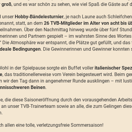
 groß
, und es war schön zu sehen, wie viel Spaß die Gäste auf 
d unser
Hobby‑Bändelesturnier
, je nach Laune auch Schleifchen
enannt, statt, an dem
26 TVB‑Mitglieder im Alter von acht bis 
teilnahmen. Über den Nachmittag hinweg wurde über fünf Stund
erinnen und Partnern gespielt – im wahrsten Sinne des Wortes
“ Die Atmosphäre war entspannt, die Plätze gut gefüllt, und da
ideale Bedingungen
. Die Gewinnerinnen und Gewinner konnten s
Wohl in der Spielpause sorgte ein Buffet voller
italienischer Spez
ce
, das traditionellerweise vom Verein beigesteuert wird. Beim
n wir den Tag dann in angenehmer Runde ausklingen – mit lus
nnisschweren Beinen
.
le, die diese Saisoneröffnung durch den vorausgehenden Arbeit
 an unser TVB-Trainerteam sowie an alle, die zum Gelingen die
n.
 allen eine tolle, verletzungsfreie Sommersaison!