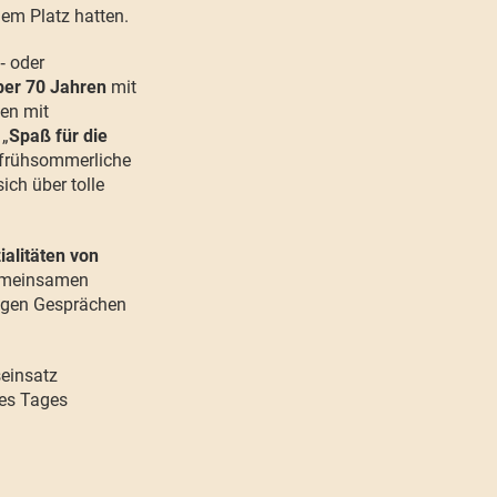
dem Platz hatten.
‑ oder
über 70 Jahren
mit
en mit
 „
Spaß für die
s frühsommerliche
ich über tolle
ialitäten von
 gemeinsamen
tigen Gesprächen
seinsatz
ses Tages