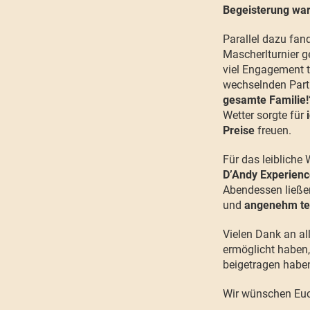
Begeisterung war
Parallel dazu fan
Mascherlturnier g
viel Engagement 
wechselnden Partn
gesamte Familie!
Wetter sorgte für
Preise
freuen.
Für das leibliche 
D’Andy Experien
Abendessen ließe
und
angenehm te
Vielen Dank an al
ermöglicht haben,
beigetragen habe
Wir wünschen Euch